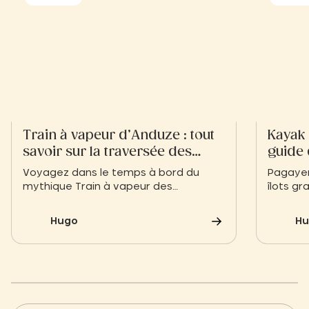
Train à vapeur d’Anduze : tout
Kayak 
savoir sur la traversée des
guide 
Cévennes
parcou
Voyagez dans le temps à bord du
Pagayer 
mythique Train à vapeur des
îlots gr
Cévennes reliât Anduze à Saint-Jean-
finistér
du-Gard. Laissez-vous bercer par le
excepti
Hugo
Hu
rythme d’autrefois et contemplez des
breton.
paysages cévenols spectaculaires en
up padd
franchissant viaducs, tunnels et
guidée 
vallées préservées.
à la dé
et des 
Nord.