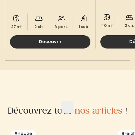
de Jade.
40 m²
2 ch.
27 m²
2 ch.
4 pers.
1 sdb.
Découvrir
Dé
Découvrez tous
nos articles
!
Anduze
Breiz