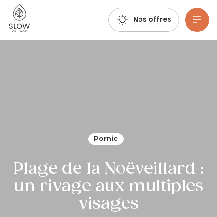
Respirez, imaginez, réservez : les réservations estivales 2027 sont déjà ouvertes !
Slow Village
Nos offres
Aller au contenu principal
Pornic
Plage de la Noëveillard :
un rivage aux multiples
visages