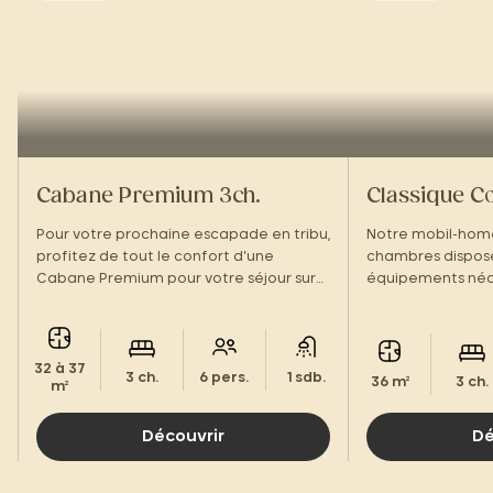
Cabane Premium 3ch.
Classique Co
Pour votre prochaine escapade en tribu,
Notre mobil-home
profitez de tout le confort d’une
chambres dispose
Cabane Premium pour votre séjour sur
équipements néce
la Côte de Jade.
ressourçant en Lo
32 à 37
3 ch.
6 pers.
1 sdb.
36 m²
3 ch.
m²
Découvrir
Dé