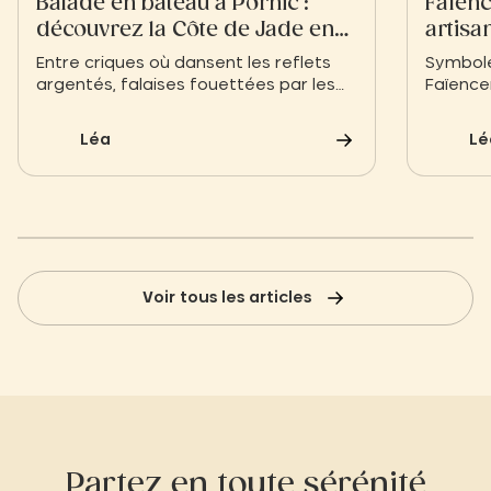
Balade en bateau à Pornic :
Faïenc
découvrez la Côte de Jade en
artisa
toute sérénité
temps
Entre criques où dansent les reflets
Symbole 
argentés, falaises fouettées par les
Faïence
embruns et ports aux maisons de
savoir-f
pêcheurs colorées, une balade en
1947. En
Léa
Lé
bateau à Pornic dessine une histoire…
déjeuner
Celle d’une terre bretonne qui cultive
contemp
l’art de l’instant.
l’univer
oreilles
décorat
Voir tous les articles
Partez en toute sérénité