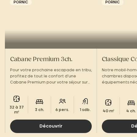
PORNIC
PORNIC
Cabane Premium 3ch.
Classique Co
Pour votre prochaine escapade en tribu,
Notre mobil-home
profitez de tout le confort d’une
chambres dispose
Cabane Premium pour votre séjour sur
équipements néce
la Côte de Jade.
ressourçant en Lo
32 à 37
3 ch.
6 pers.
1 sdb.
40 m²
4 ch.
m²
Découvrir
Dé