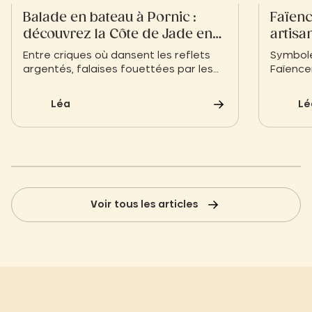
Balade en bateau à Pornic :
Faïenc
découvrez la Côte de Jade en
artisa
toute sérénité
temps
Entre criques où dansent les reflets
Symbole 
argentés, falaises fouettées par les
Faïence
embruns et ports aux maisons de
savoir-f
pêcheurs colorées, une balade en
1947. En
Léa
Lé
bateau à Pornic dessine une histoire…
déjeuner
Celle d’une terre bretonne qui cultive
contemp
l’art de l’instant.
l’univer
oreilles
décorat
Voir tous les articles