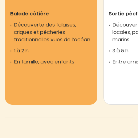
Balade côtière
Sortie pêc
Découverte des falaises,
Découvert
criques et pêcheries
locales, p
traditionnelles vues de l’océan
marins
1 à 2 h
3 à 5 h
En famille, avec enfants
Entre ami