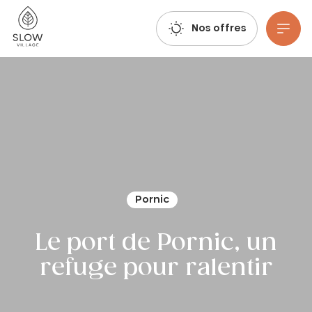
Respirez, imaginez, réservez : les réservations estivales 2027 sont déjà ouvertes !
Slow Village
Nos offres
Aller au contenu principal
Pornic
Le port de Pornic, un
refuge pour ralentir