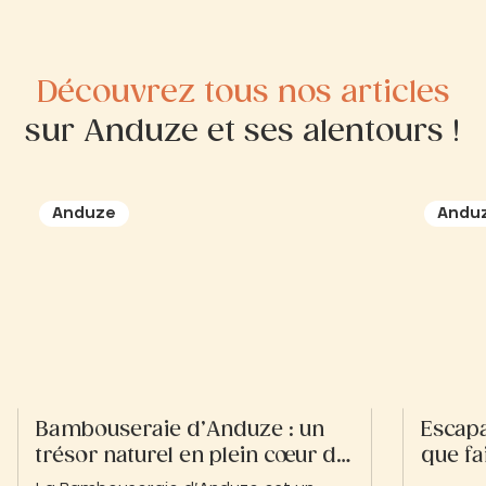
Découvrez tous nos articles
sur Anduze et ses alentours !
Anduze
Andu
Bambouseraie d’Anduze : un
Escapa
trésor naturel en plein cœur du
que fa
Gard