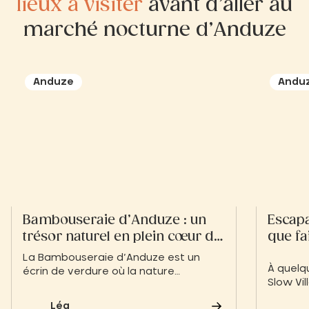
lieux à visiter
avant d’aller au
marché nocturne d’Anduze
Anduze
Andu
Bambouseraie d’Anduze : un
Escapa
trésor naturel en plein cœur du
que fa
Gard
La Bambouseraie d’Anduze est un
À quelq
écrin de verdure où la nature
Slow Vi
s’exprime dans toute sa splendeur.
invite à
Entre allées de bambous majestueux
Léa