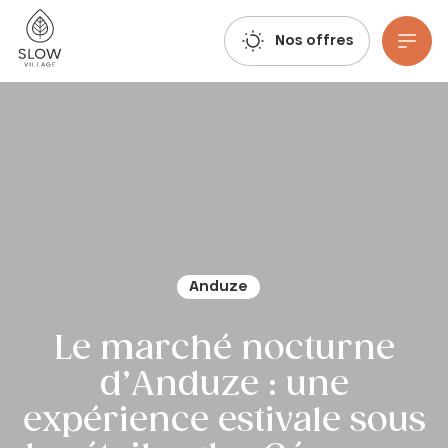
Respirez, imaginez, réservez : les réservations estivales 2027 sont déjà ouvertes !
Slow Village
Nos offres
Aller au contenu principal
Anduze
Le marché nocturne
d’Anduze : une
expérience estivale sous