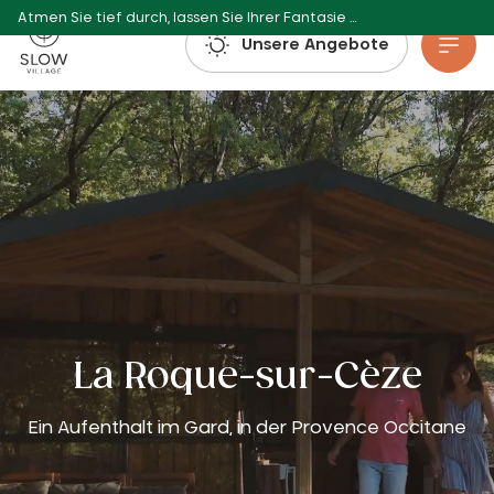
Atmen Sie tief durch, lassen Sie Ihrer Fantasie freien Lauf und buchen Sie: Die Buchungen für den Sommer 2027 sind bereits möglich!
Slow Village
Unsere Angebote
Zum Hauptinhalt gehen
La Roque-sur-Cèze
Ein Aufenthalt im Gard, in der Provence Occitane