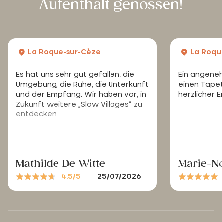
Aufenthalt genossen!
La Roque-sur-Cèze
La Roqu
Es hat uns sehr gut gefallen: die
Ein angeneh
Umgebung, die Ruhe, die Unterkunft
einen Tape
und der Empfang. Wir haben vor, in
herzlicher 
Zukunft weitere „Slow Villages“ zu
entdecken.
Mathilde De Witte
Marie-No
4.5/5
25/07/2026