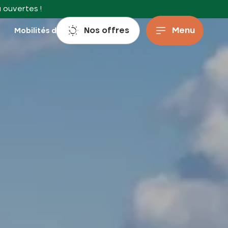
à ouvertes !
Nos offres
Menu
s
Mobilités douces