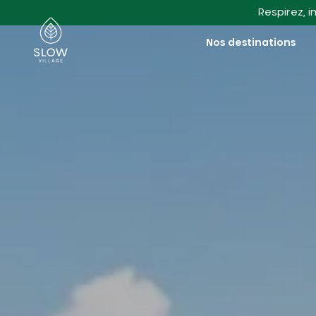
Aller au contenu principal
Respirez, i
Slow Village
Nos destinations