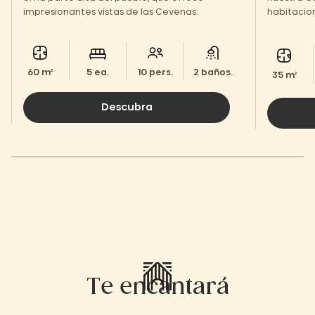
impresionantes vistas de las Cevenas.
habitacion
hotelero, 
60 m²
5 ea.
10 pers.
2 baños.
35 m²
Descubra
Te encantará