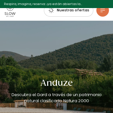
Respira, imagina, reserva: ¡ya están abiertas las reservas para el verano de 2027!
Pueblo Lento
Nuestras ofertas
Ir al contenido principal
Anduze
Descubra el Gard a través de un patrimonio
natural clasificado Natura 2000