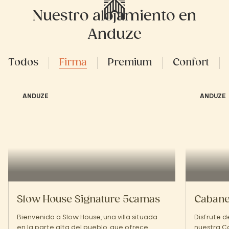
Nuestro alojamiento en
Anduze
Todos
Firma
Premium
Confort
ANDUZE
ANDUZE
Slow House Signature 5camas
Cabane
Bienvenido a Slow House, una villa situada
Disfrute 
en la parte alta del pueblo, que ofrece
nuestra C