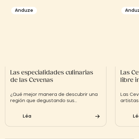
Anduze
Andu
Las especialidades culinarias
Las Ce
de las Cevenas
libre i
¿Qué mejor manera de descubrir una
Las Cev
región que degustando sus
artistas
especialidades locales?
naciona
las reg
Léa
Lé
Rhône A
descrip
destino.