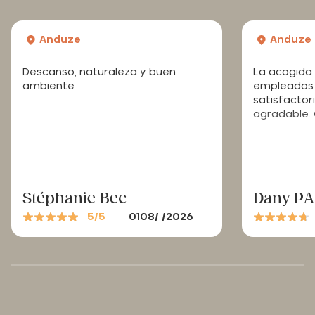
Anduze
Anduze
Descanso, naturaleza y buen
La acogida 
ambiente
empleados 
satisfactori
agradable. 
Stéphanie Bec
Dany P
5/5
0108/ /2026