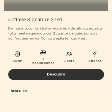
Cottage Signature 2bed.
De madera, con un diseño moderno y de alta gama, está
totalmente equipada, con 2 cuartos de baño para un
confort aún mayor. Con su amplia terraza y sus
instalaciones de estilo hotelero, ¡te sentirás como en
casa!
2
34 m²
4 pers.
2 baños.
habitaciones
Descubra
SEVEILLES