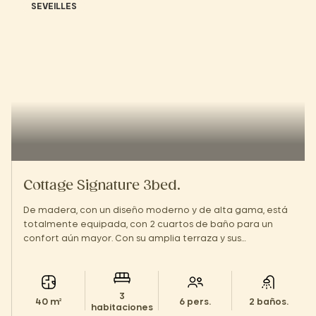
SEVEILLES
Cottage Signature 3bed.
De madera, con un diseño moderno y de alta gama, está
totalmente equipada, con 2 cuartos de baño para un
confort aún mayor. Con su amplia terraza y sus
instalaciones de estilo hotelero, ¡te sentirás como en
casa!
3
40 m²
6 pers.
2 baños.
habitaciones