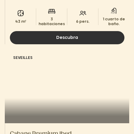
inolvidable.
3
1 cuarto de
43 m²
6 pers.
habitaciones
baño.
Descubra
SEVEILLES