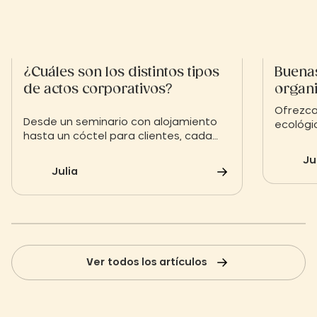
¿Cuáles son los distintos tipos
Buenas
de actos corporativos?
organi
ecológ
Ofrezca
Desde un seminario con alojamiento
ecológi
hasta un cóctel para clientes, cada
valores
evento corporativo tiene un objetivo
positiv
Ju
concreto: motivar, recompensar o
cohesió
Julia
presentar un proyecto. A continuación
te explicamos cómo elegir el formato
ideal.
Ver todos los artículos