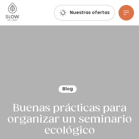
Respira, imagina, reserva: ¡ya están abiertas las reservas para el verano de 2027!
Pueblo Lento
Nuestras ofertas
Ir al contenido principal
Blog
Buenas prácticas para
organizar un seminario
ecológico