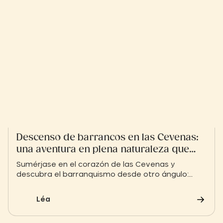
Descenso de barrancos en las Cevenas:
una aventura en plena naturaleza que
combina sensaciones fuertes y turismo
Sumérjase en el corazón de las Cevenas y
lento
descubra el barranquismo desde otro ángulo:
cascadas, toboganes naturales y gargantas
salvajes le esperan para una aventura única que
Léa
combina naturaleza y emociones fuertes.