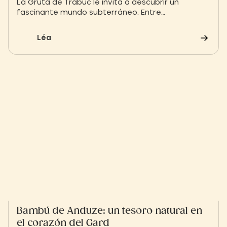
La Gruta de Trabuc le invita a descubrir un
fascinante mundo subterráneo. Entre
estalactitas, galerías secretas y curiosidades
naturales, explore un tesoro geológico único en el
Léa
corazón de las Cevenas.
Bambú de Anduze: un tesoro natural en
el corazón del Gard