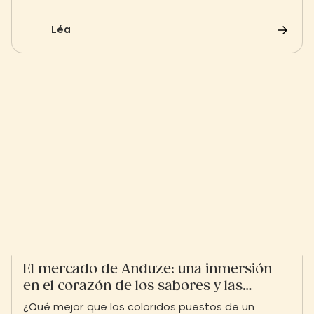
monumento imprescindible de Anduze. A pocos
minutos del Slow Village, esta torre cuadrada es
Léa
testimonio de la agitada historia de las Cevenas y
ofrece un magnífico punto de referencia visual en
el corazón de las pintorescas callejuelas del
centro histórico.
El mercado de Anduze: una inmersión
en el corazón de los sabores y las
tradiciones de las Cevenas
¿Qué mejor que los coloridos puestos de un