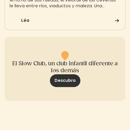
Al ritmo de sus ruedas, el vélorail de las Cevenas
le lleva entre ríos, viaductos y maleza. Una
experiencia natural donde se unen libertad,
serenidad y convivencia.
Léa
El Slow Club, un club infantil diferente a
los demás
Descubro