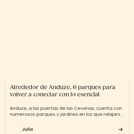
Alrededor de Anduze, 6 parques para
volver a conectar con lo esencial
Anduze, a las puertas de las Cevenas, cuenta con
numerosos parques y jardines en los que relajarse.
Ya sea para un paseo a la sombra, un picnic o un
descubrimiento botánico, estos espacios verdes
Julia
seducirán a grandes y pequeños. Un soplo de aire