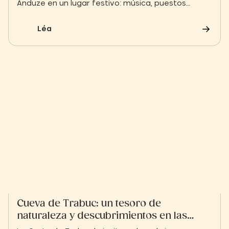
Anduze en un lugar festivo: música, puestos
iluminados, degustaciones y descubrimientos
artesanales en el corazón de un animado
Léa
ambiente provenzal.
Cueva de Trabuc: un tesoro de
naturaleza y descubrimientos en las
Cevenas