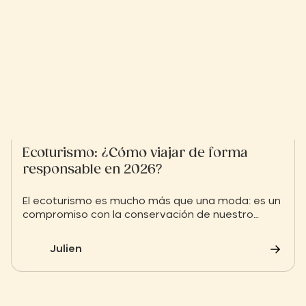
Ecoturismo: ¿Cómo viajar de forma
responsable en 2026?
El ecoturismo es mucho más que una moda: es un
compromiso con la conservación de nuestro
planeta. Desde la elección del alojamiento hasta
los gestos cotidianos, aprende a reducir tu huella
Julien
de carbono sin dejar de disfrutar plenamente de
las riquezas de la naturaleza. Descubre nuestros
consejos esenciales para planificar unas
vacaciones sostenibles, desde la preparación de