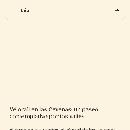
elegancia. El boj recortado a mano, los juegos de
luz y los caminos simétricos ofrecen un remanso
Léa
de belleza y tranquilidad.
Vélorail en las Cevenas: un paseo
contemplativo por los valles