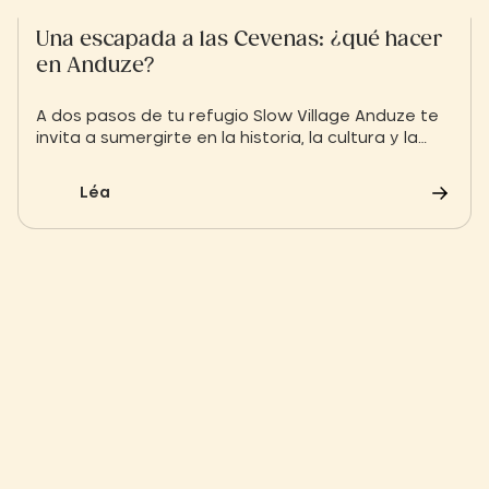
Una escapada a las Cevenas: ¿qué hacer
en Anduze?
A dos pasos de tu refugio Slow Village Anduze te
invita a sumergirte en la historia, la cultura y la
naturaleza virgen de las Cevenas. ¡Descubre qué
hacer en Anduze durante una estancia en nuestro
Léa
hotel al aire libre!