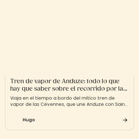
Tren de vapor de Anduze: todo lo que
hay que saber sobre el recorrido por las
Cévennes
Viaja en el tiempo a bordo del mítico tren de
vapor de las Cévennes, que une Anduze con Saint-
Jean-du-Gard. Déjate llevar por el ritmo de antaño
y contempla los espectaculares paisajes de las
Hugo
Cévennes mientras atraviesas viaductos, túneles
y valles vírgenes.