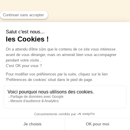
Slow Village Anduze: una insólita finca de
30 hectáreas en el departamento francés
de Gard.
Slow Village Anduze en el Gard le da la bienvenida
a una propiedad de 30 hectáreas entre 2 ríos
clasificados Natura 2000: los "Gardons". El entorno
natural ofrece baños de ensueño en las
Julien
gargantas del Gardon y paisajes impresionantes.