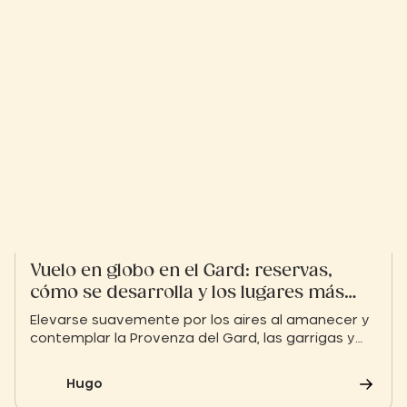
los tesoros antiguos que salpican la región.
Vuelo en globo en el Gard: reservas,
cómo se desarrolla y los lugares más
bonitos
Elevarse suavemente por los aires al amanecer y
contemplar la Provenza del Gard, las garrigas y
los vestigios romanos que se extienden a tus pies.
Un primer vuelo en globo en el Gard es una
Hugo
experiencia mágica y atemporal, ideal para