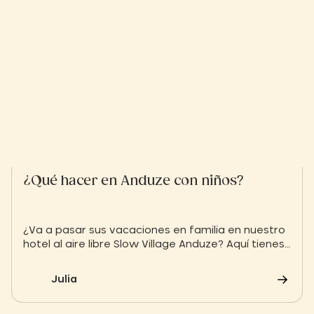
tu itinerario hasta la elección de las actividades
que realizarás una vez allí.
¿Qué hacer en Anduze con niños?
¿Va a pasar sus vacaciones en familia en nuestro
hotel al aire libre Slow Village Anduze? Aquí tienes
algunas ideas de cosas que hacer en Anduze con
los niños.
Julia