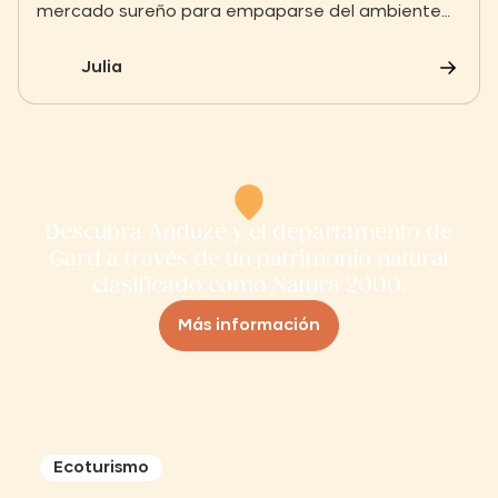
mercado sureño para empaparse del ambiente
de las Cevenas? En Anduze, el mercado es toda
una institución donde se entremezclan los aromas
Julia
del pélardon y las aceitunas. Una parada
gastronómica y auténtica que no debe perderse
durante su estancia.
Descubra Anduze y el departamento de
Gard a través de un patrimonio natural
clasificado como Natura 2000.
Más información
Ecoturismo