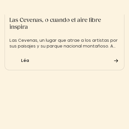
Las Cevenas, o cuando el aire libre
inspira
Las Cevenas, un lugar que atrae a los artistas por
sus paisajes y su parque nacional montañoso. A
caballo entre las regiones de Occitanie y
Auvergne Rhône Alpes, aquí tiene una breve
Léa
descripción de las ventajas de este destino.