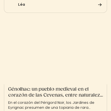
necesitas saber sobre las tarifas, la edad mínima
Léa
y los recorridos que parten del río Gardon.
Génolhac: un pueblo medieval en el
corazón de las Cevenas, entre naturaleza
e historia
En el corazón del Périgord Noir, los Jardines de
Eyrignac presumen de una topiaria de rara