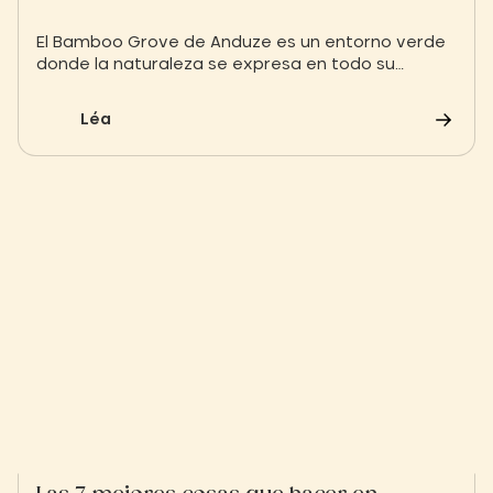
El Bamboo Grove de Anduze es un entorno verde
donde la naturaleza se expresa en todo su
esplendor. Desde majestuosas callejuelas de
bambú hasta jardines temáticos, emprenda un
Léa
viaje al corazón de un paraje excepcional.