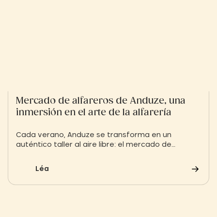
Mercado de alfareros de Anduze, una
inmersión en el arte de la alfarería
Cada verano, Anduze se transforma en un
auténtico taller al aire libre: el mercado de
alfareros reúne a 35 artesanos, con animadas
demostraciones y creaciones únicas, que
Léa
combinan patrimonio y modernidad.