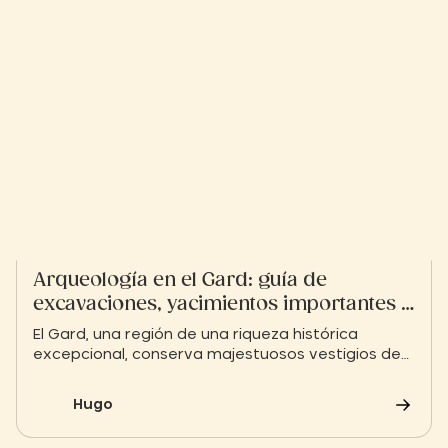
Arqueología en el Gard: guía de
excavaciones, yacimientos importantes y
hallazgos
El Gard, una región de una riqueza histórica
excepcional, conserva majestuosos vestigios de
la época galorromana. Entre monumentos
emblemáticos como el Puente del Gard o la Arena
Hugo
de Nîmes y museos arqueológicos de renombre
internacional, adéntrate en el descubrimiento de