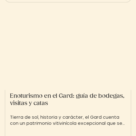
descubrir la riqueza de los paisajes de Occitania
desde una perspectiva totalmente inédita.
Enoturismo en el Gard: guía de bodegas,
visitas y catas
Tierra de sol, historia y carácter, el Gard cuenta
con un patrimonio vitivinícola excepcional que se
extiende desde las estribaciones de las Cévennes
hasta las orillas del Mediterráneo. Aprovecha tu