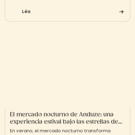
una tierra de aventuras. Descubre los lugares de
visita obligada y las reglas de oro para disfrutar
Léa
de este Patrimonio Mundial de la UNESCO.
El mercado nocturno de Anduze: una
experiencia estival bajo las estrellas de
las Cevenas
En verano, el mercado nocturno transforma