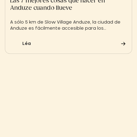
Las 7 mejores cosas que hacer en
Anduze cuando llueve
A sólo 5 km de Slow Village Anduze, la ciudad de
Anduze es fácilmente accesible para los
veraneantes que buscan un remanso de paz.
Pero, ¿qué hacer cuando las previsiones
Léa
meteorológicas para Anduze anuncian lluvia y
nubosidad?