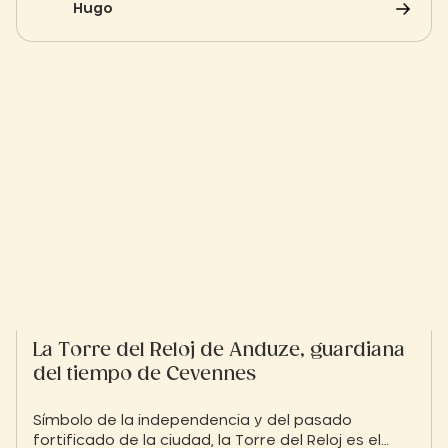
Hugo
estancia en el Slow Village para descubrir
bodegas llenas de pasión, degustar vinos locales
y recorrer paisajes de viñedos bañados por la luz.
La Torre del Reloj de Anduze, guardiana
del tiempo de Cevennes
Símbolo de la independencia y del pasado
fortificado de la ciudad, la Torre del Reloj es el