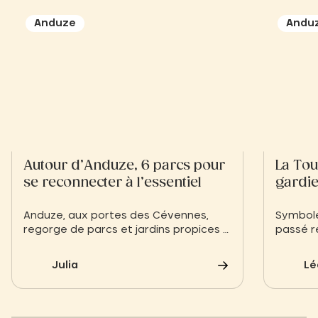
Anduze
Andu
Autour d’Anduze, 6 parcs pour
La Tou
se reconnecter à l’essentiel
gardi
Anduze, aux portes des Cévennes,
Symbole
regorge de parcs et jardins propices à
passé re
la détente. Que ce soit pour une
l’Horlo
balade ombragée, un pique-nique ou
inconto
Julia
Lé
une découverte botanique, ces
minutes
espaces verts séduisent petits et
carrée 
grands. Un bol d’air pur dans un cadre
mouvem
typiquement cévenol.
un supe