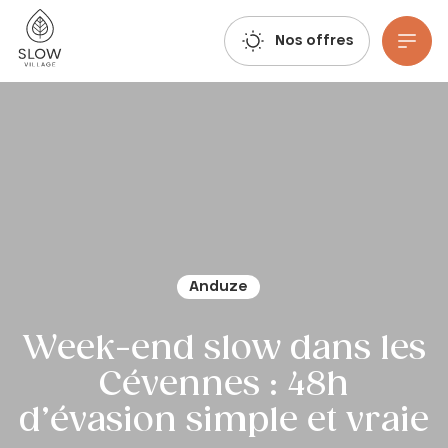
Respirez, imaginez, réservez : les réservations estivales 2027 sont déjà ouvertes !
Slow Village
Nos offres
Aller au contenu principal
Anduze
Week-end slow dans les
Cévennes : 48h
d’évasion simple et vraie