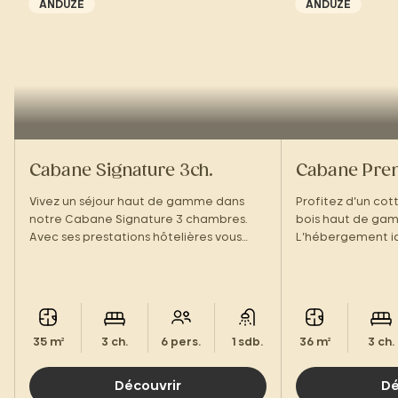
ANDUZE
ANDUZE
Cabane Signature 3ch.
Cabane Pre
Vivez un séjour haut de gamme dans
Profitez d’un co
notre Cabane Signature 3 chambres.
bois haut de gam
Avec ses prestations hôtelières vous
L’hébergement i
vous sentirez comme à la maison !
en famille dans u
d’exception !
35 m²
3 ch.
6 pers.
1 sdb.
36 m²
3 ch.
Découvrir
Dé