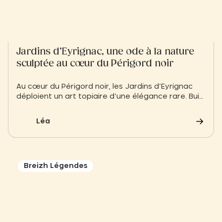
Jardins d’Eyrignac, une ode à la nature
sculptée au cœur du Périgord noir
Au cœur du Périgord noir, les Jardins d’Eyrignac
déploient un art topiaire d’une élégance rare. Buis
taillés à la main, jeux de lumière et allées
symétriques offrent une parenthèse de beauté
Léa
et de calme.
Breizh Légendes