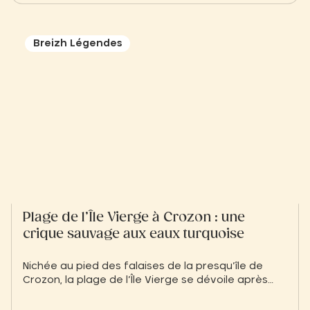
Breizh Légendes
Plage de l’Île Vierge à Crozon : une
crique sauvage aux eaux turquoise
Nichée au pied des falaises de la presqu’île de
Crozon, la plage de l’Île Vierge se dévoile après
une marche méritée. Une crique sauvage aux
eaux turquoise, où le silence, la roche et la mer