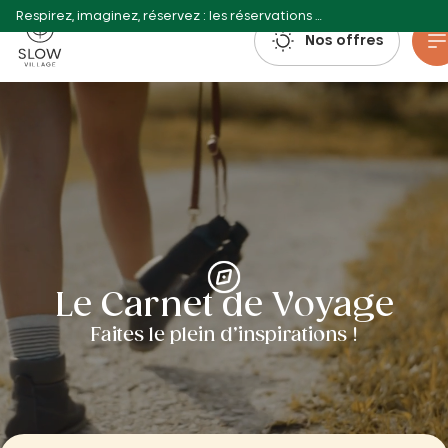
Respirez, imaginez, réservez : les réservations estivales 2027 sont déjà ouvertes !
Slow Village
Nos offres
Aller au contenu principal
Le Carnet de Voyage
Faites le plein d’inspirations !