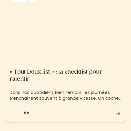
« Tout Doux list » : la checklist pour
ralentir
Dans nos quotidiens bien remplis, les journées
s’enchaînent souvent à grande vitesse. On coche
des cases, on avance d’une tâche à l’autre, on
remplit des listes. La fameuse To-Do List est
Léa
devenue notre repère. Elle nous guide, nous
structure… mais elle nous entraîne aussi parfois
dans un rythme qui laisse peu de place à