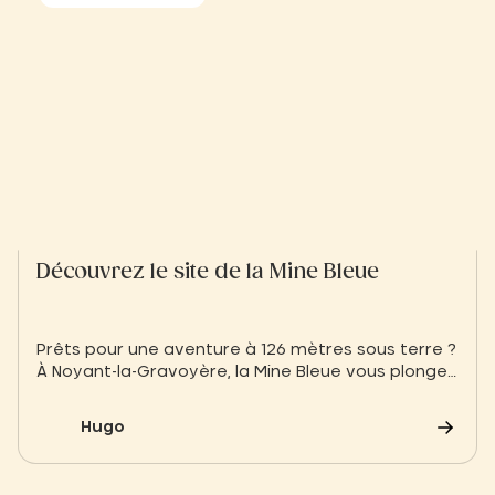
Découvrez le site de la Mine Bleue
Prêts pour une aventure à 126 mètres sous terre ?
À Noyant-la-Gravoyère, la Mine Bleue vous plonge
dans l’histoire fascinante des ardoisières de
l’Anjou. Une visite immersive et spectaculaire à
Hugo
découvrir lors de votre séjour au Slow Village Les
Ponts-de-Cé