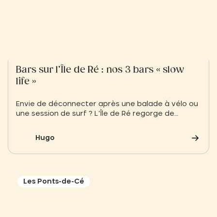
Bars sur l’Île de Ré : nos 3 bars « slow
life »
Envie de déconnecter après une balade à vélo ou
une session de surf ? L’Île de Ré regorge de
pépites pour siroter un cocktail bio ou déguster
des huîtres face à l’océan. Découvrez 3 adresses
Hugo
incontournables où le temps s’arrête, testées et
approuvées par l’équipe du Slow Village
Les Ponts-de-Cé