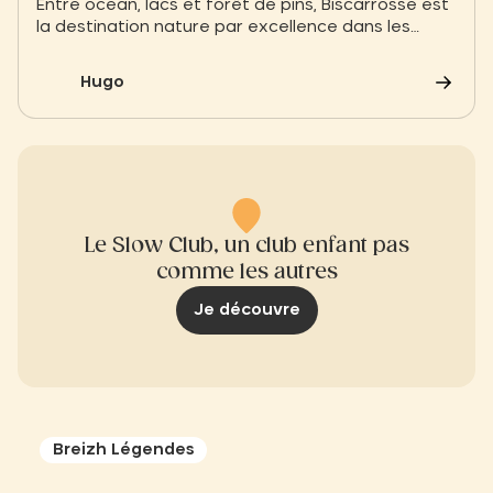
Entre océan, lacs et forêt de pins, Biscarrosse est
la destination nature par excellence dans les
Landes. Découvrez les meilleures activités : du
surf sur la côte aux balades tranquilles sur le lac
Hugo
de Parentis, explorez tout ce qu’il faut faire près
de votre Slow Village Biscarrosse
Le Slow Club, un club enfant pas
comme les autres
Je découvre
Breizh Légendes