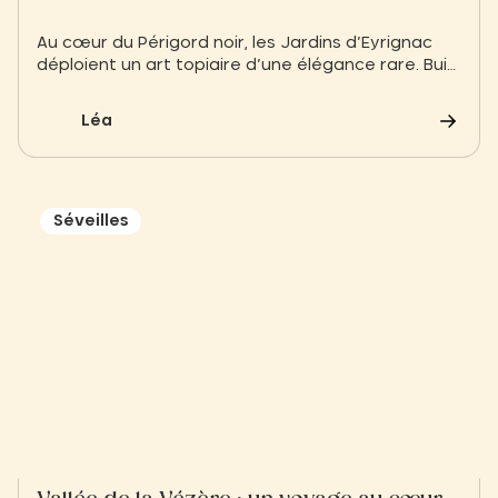
Au cœur du Périgord noir, les Jardins d’Eyrignac
déploient un art topiaire d’une élégance rare. Buis
taillés à la main, jeux de lumière et allées
symétriques offrent une parenthèse de beauté
Léa
et de calme.
Séveilles