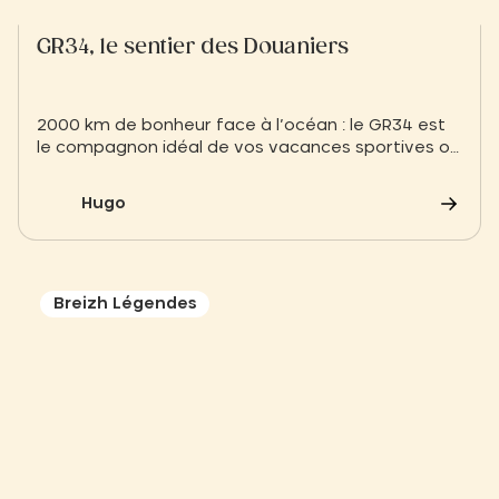
GR34, le sentier des Douaniers
2000 km de bonheur face à l’océan : le GR34 est
le compagnon idéal de vos vacances sportives ou
contemplatives. Entre rochers de granit géants et
eaux turquoise, explorez le littoral sauvage du
Hugo
Finistère Nord. Bonne nouvelle : le sentier passe
juste devant le Slow Village !
Breizh Légendes