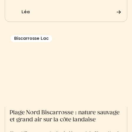
Portes-en-Ré, chaque village raconte une autre
façon de vivre l’île. Une exploration lente et
Léa
sensible, entre patrimoine, nature préservée et
douceur insulaire.
Biscarrosse Lac
Plage Nord Biscarrosse : nature sauvage
et grand air sur la côte landaise