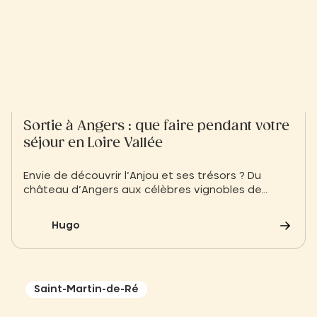
Sortie à Angers : que faire pendant votre
séjour en Loire Vallée
Envie de découvrir l’Anjou et ses trésors ? Du
château d’Angers aux célèbres vignobles de
l’Aubance, explorez la douceur angevine et le
patrimoine de l’UNESCO. Activités plein air,
Hugo
gastronomie et châteaux : préparez vos
meilleures sorties depuis le Slow Village Les Ponts-
de-Cé
Saint-Martin-de-Ré