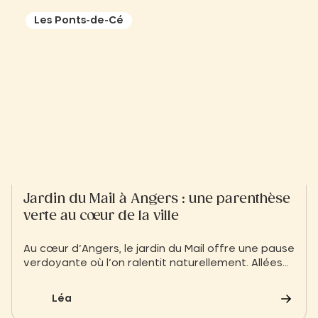
l’essentiel.
Les Ponts-de-Cé
Jardin du Mail à Angers : une parenthèse
verte au cœur de la ville
Au cœur d’Angers, le jardin du Mail offre une pause
verdoyante où l’on ralentit naturellement. Allées
arborées, perspectives élégantes et atmosphère
paisible invitent à découvrir la douceur angevine
Léa
autrement.