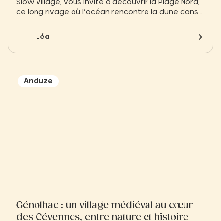
Slow Village, vous invite à découvrir la Plage Nord,
ce long rivage où l’océan rencontre la dune dans
une harmonie presque sauvage. À Biscarrosse, le
temps ralentit naturellement : le pas se fait plus
Léa
léger, l’air iodé s’installe dans la respiration, et
l’horizon se déploie comme une promesse
d’évasion.
Anduze
Génolhac : un village médiéval au cœur
des Cévennes, entre nature et histoire