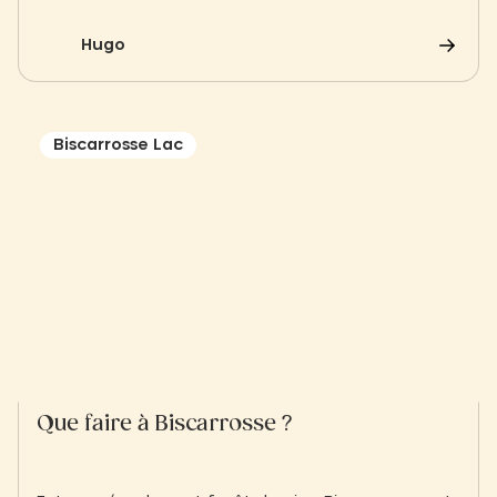
patrimoine Vauban, le port de Saint-Martin-de-Ré
vous attend pour une flânerie hors du temps.
Hugo
Découvrez nos adresses gourmandes et conseils
d’accès à seulement quelques minutes à vélo du
Slow Village.
Biscarrosse Lac
Que faire à Biscarrosse ?