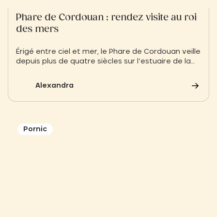
Phare de Cordouan : rendez visite au roi
des mers
Érigé entre ciel et mer, le Phare de Cordouan veille
depuis plus de quatre siècles sur l’estuaire de la
Gironde. Montez à sa rencontre et laissez-vous
séduire par la beauté de ce monument vivant,
Alexandra
entre histoire, nature et lumière.
Pornic