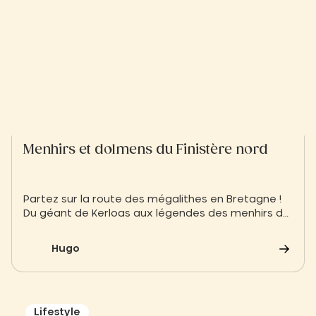
Menhirs et dolmens du Finistère nord
Partez sur la route des mégalithes en Bretagne !
Du géant de Kerloas aux légendes des menhirs de
Kergadiou, découvrez les sites mystiques du
Finistère Nord à explorer absolument lors de votre
Hugo
séjour au Slow Village Breizh Légendes
Lifestyle