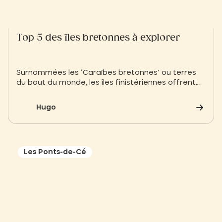
Top 5 des îles bretonnes à explorer
Surnommées les ‘Caraïbes bretonnes’ ou terres
du bout du monde, les îles finistériennes offrent
un dépaysement radical. Que vous cherchiez la
faune sauvage de Molène ou le microclimat de
Hugo
Batz, embarquez pour une aventure maritime
unique à deux pas de notre Slow Village.
Les Ponts-de-Cé