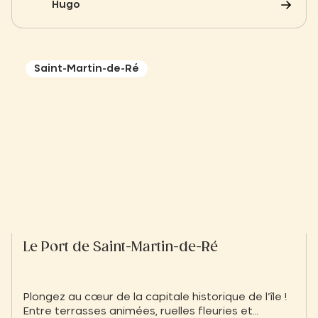
Hugo
allez adorer cette bulle de sérénité bien méritée !
Trouvez le centre qui correspond le plus à vos
besoins et faites votre choix de prestation parmi
la carte proposée.
Saint-Martin-de-Ré
Le Port de Saint-Martin-de-Ré
Plongez au cœur de la capitale historique de l’île !
Entre terrasses animées, ruelles fleuries et