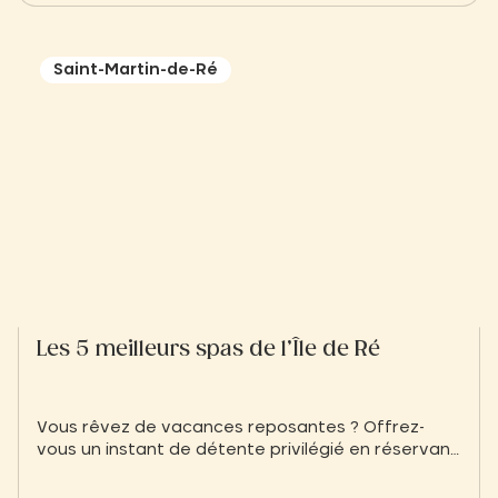
Saint-Martin-de-Ré
Les 5 meilleurs spas de l’Île de Ré
Vous rêvez de vacances reposantes ? Offrez-
vous un instant de détente privilégié en réservant
un soin en institut dans un spa à l’île de Ré. Sauna,
hammam, jacuzzi, massage et autres soins, vous