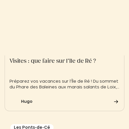
Visites : que faire sur l’Ile de Ré ?
Préparez vos vacances sur l’Île de Ré ! Du sommet
du Phare des Baleines aux marais salants de Loix,
explorez les sites emblématiques et les activités
nautiques à ne pas manquer. Profitez d’un séjour
Hugo
100% détente et nature près de votre Slow
Village.
Les Ponts-de-Cé