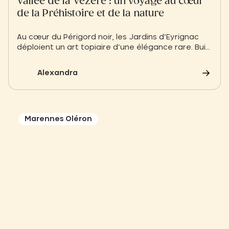
Vallée de la Vézère : un voyage au cœur
de la Préhistoire et de la nature
Au cœur du Périgord noir, les Jardins d’Eyrignac
déploient un art topiaire d’une élégance rare. Buis
taillés à la main, jeux de lumière et allées
symétriques offrent une parenthèse de beauté
Alexandra
et de calme.
Marennes Oléron