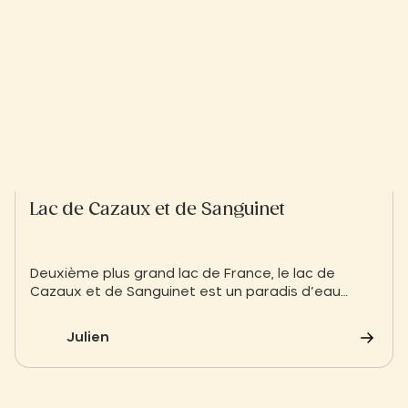
Lac de Cazaux et de Sanguinet
Deuxième plus grand lac de France, le lac de
Cazaux et de Sanguinet est un paradis d’eau
douce bordé de sable blanc et de pins. Que vous
cherchiez la sécurité des eaux peu profondes
Julien
pour vos enfants ou l’adrénaline des sports
nautiques, suivez le guide pour explorer ce joyau
des Grands Lacs landais.