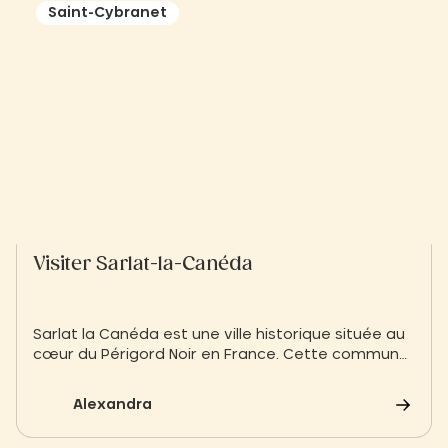
Saint-Cybranet
Visiter Sarlat-la-Canéda
Sarlat la Canéda est une ville historique située au
cœur du Périgord Noir en France. Cette commune
est réputée pour sa gastronomie, son patrimoine
culturel et ses activités de plein air. Si vous
Alexandra
cherchez à vous ressourcer en pleine nature tout
en découvrant les richesses de la région, ne