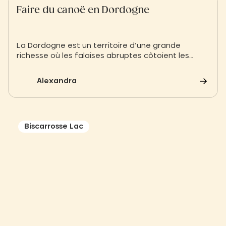
Faire du canoë en Dordogne
La Dordogne est un territoire d’une grande
richesse où les falaises abruptes côtoient les
cascades, où les forêts de chêne se marient avec
les petits cours d’eau, où les châteaux se
Alexandra
dressent majestueusement dans le paysage, et
où les plus beaux villages de France sont légion.
Biscarrosse Lac