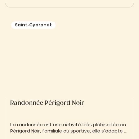
d’intérêt incontournable, il est crucial de bien
préparer son séjour en amont. Voici la carte du
Périgord accompagnée d’un panorama des lieux
à voir absolument.
Saint-Cybranet
Randonnée Périgord Noir
La randonnée est une activité très plébiscitée en
Périgord Noir, familiale ou sportive, elle s’adapte à
tous les niveaux mais également au temps dont