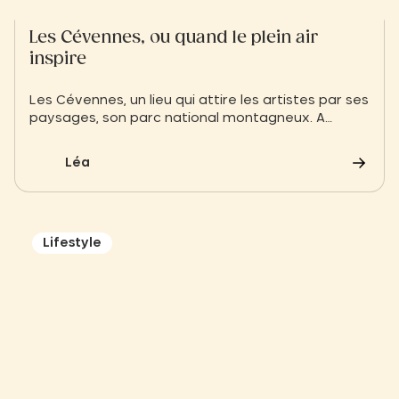
Les Cévennes, ou quand le plein air
inspire
Les Cévennes, un lieu qui attire les artistes par ses
paysages, son parc national montagneux. A
cheval entre l’Occitanie et la région Auvergne
Rhône Alpes, petit descriptif des atouts de cette
Léa
destination !
Lifestyle