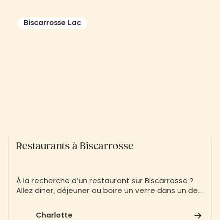
manquez pas de séjourner à Slow Village, un éco-
village situé à proximité de Sarlat la Canéda. Dans
ce guide, nous vous proposons de découvrir les
Biscarrosse Lac
incontournables à visiter et à déguster à Sarlat la
Canéda.
Restaurants à Biscarrosse
À la recherche d’un restaurant sur Biscarrosse ?
Allez diner, déjeuner ou boire un verre dans un des
restaurants de Biscarrosse de notre sélection
Charlotte