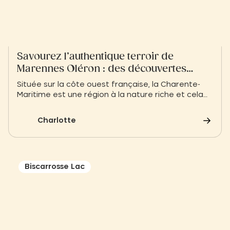
Savourez l’authentique terroir de
Marennes Oléron : des découvertes
culinaires !
Située sur la côte ouest française, la Charente-
Maritime est une région à la nature riche et cela
se reflète dans sa gastronomie. Célèbre pour ses
huîtres exceptionnelles, visitez Marennes Oléron
Charlotte
et découvrez une cuisine traditionnelle proche de
la mer !
Biscarrosse Lac