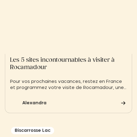
Les 5 sites incontournables à visiter à
Rocamadour
Pour vos prochaines vacances, restez en France
et programmez votre visite de Rocamadour, une
ville emblématique de la vallée de la Dordogne.
Prenez le temps de visiter un ancien lieu de
Alexandra
pèlerinage et des nombreux sites naturels
incontournables, et profitez de plusieurs activités
à faire en famille.
Biscarrosse Lac