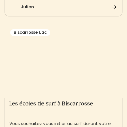
musée de la guerre au Moyen Âge et ses
Julien
démonstrations de tirs au trébuchet, plongez
dans l’histoire de France à deux pas de notre
domaine de Saint-Cybranet.
Biscarrosse Lac
Les écoles de surf à Biscarrosse
Vous souhaitez vous initier au surf durant votre