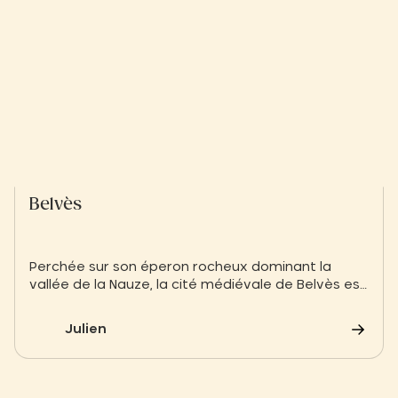
Belvès
Perchée sur son éperon rocheux dominant la
vallée de la Nauze, la cité médiévale de Belvès est
une étape incontournable à seulement 17 km de
notre domaine de Saint-Cybranet. Entre ses sept
Julien
tours légendaires et ses souterrains mystérieux,
plongez au cœur de l’histoire du Périgord Noir.